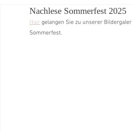
Nachlese Sommerfest 2025
Betreutes Wohnen Oestrich-Winkel
Kita Gänsberg
Sommerfest
Hier
 gelangen Sie zu unserer Bildergale
Sommerfest.