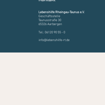
Lebenshilfe Rheingau-Taunus e.V.
Geschäftsstelle
Taunusstraße 30
65326 Aarbergen
Tel.: 06120 90 55 - 0
info@lebenshilfe-rt.de