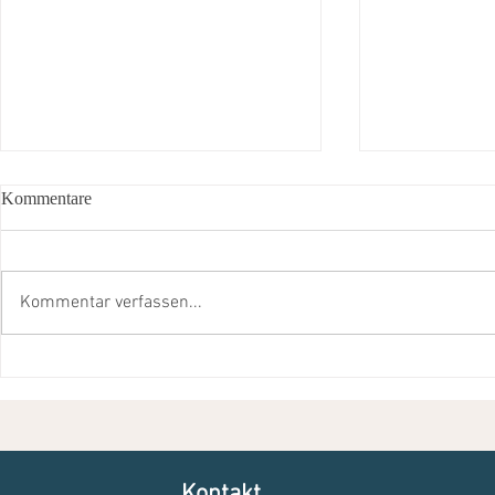
Kommentare
Kommentar verfassen...
Bunt und lebendig: „Inklusive
Die Köche kö
Kita Langschied wird zur "Kita
sitzen - Das
Korallenriff"
Lebenshilfe 
e.V.
Kontakt