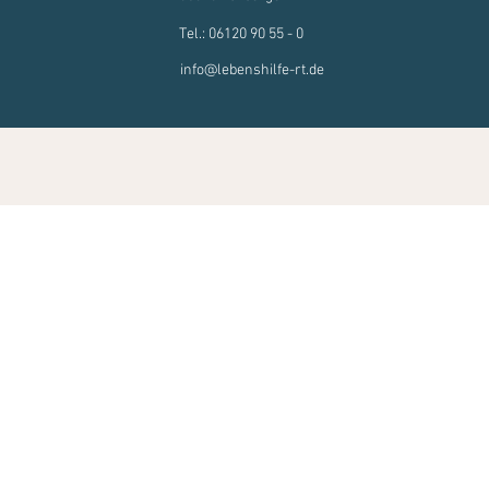
Tel.: 06120 90 55 - 0
info@lebenshilfe-rt.de