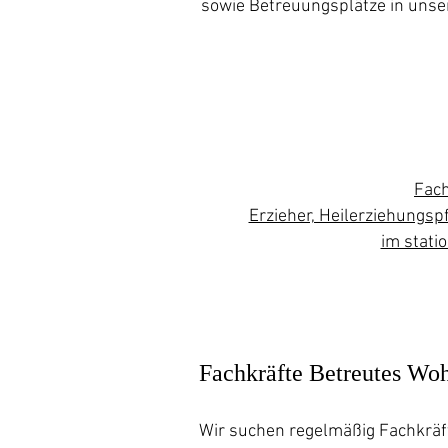
sowie Betreuungsplätze in unser
Fach
Erzieher, Heilerziehungspf
im stati
Fachkräfte Betreutes Wo
Wir suchen regelmäßig Fachkräfte