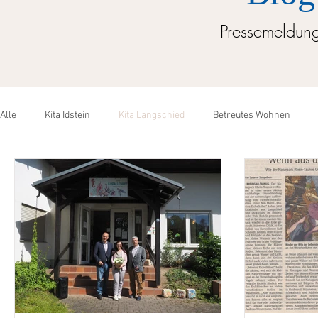
Pressemeldun
Alle
Kita Idstein
Kita Langschied
Betreutes Wohnen
Betreutes Wohnen Oestrich-Winkel
Kita Gänsberg
Somme