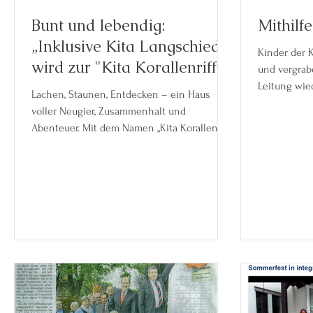
Bunt und lebendig:
Mithilf
„Inklusive Kita Langschied
Kinder der 
wird zur "Kita Korallenriff"
und vergrab
Leitung wie
Lachen, Staunen, Entdecken – ein Haus
voller Neugier, Zusammenhalt und
Abenteuer. Mit dem Namen „Kita Korallenriff“
geben wir dieser Idee nun auch nach außen
ein Gesicht. Ein Korallenriff gilt als einer der
buntesten und vielfältigsten Lebensräume
unserer Erde – ein Bild, das wir ganz
bewusst gewählt haben. So wie im Riff jedes
Lebewesen seinen Platz hat und wichtig ist,
soll auch bei uns jedes Kind willkommen
sein – mit seiner Persönlichkeit, Herkunft
und Besonderheit.