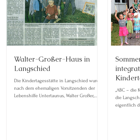
Walter-Großer-Haus in
Sommerf
Langschied
integrat
Kindert
Die Kindertagesstätte in Langschied wurde
Langsc
nach dem ehemaligen Vorsitzenden der
„ABC – die K
Lebenshilfe Untertaunus, Walter Großer,
die Langschieder
benannt. Der ...
eigentlich d
Buchstabiere