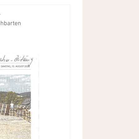
n
chbarten 