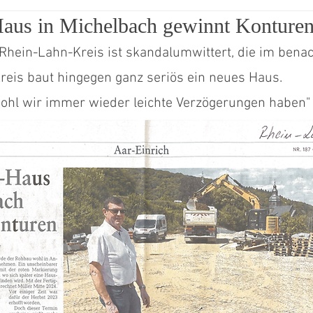
Haus in Michelbach gewinnt Konture
ita Gänsberg
Sommerfest
 Rhein-Lahn-Kreis ist skandalumwittert, die im bena
eis baut hingegen ganz seriös ein neues Haus. 
wohl wir immer wieder leichte Verzögerungen haben"