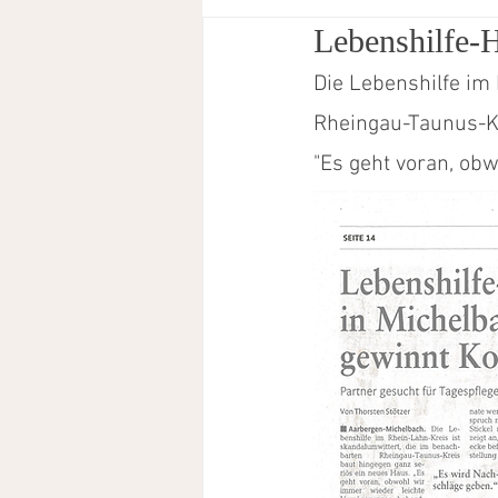
Lebenshilfe-
Betreutes Wohnen Oestrich-Winkel
K
Die Lebenshilfe im
Rheingau-Taunus-Kr
"Es geht voran, ob