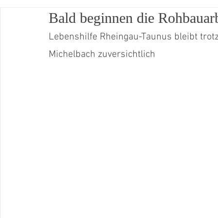
Bald beginnen die Rohbauar
Betreutes Wohnen Oestrich-Winkel
Kita Gänsberg
Sommerfest
Lebenshilfe Rheingau-Taunus bleibt trot
Michelbach zuversichtlich