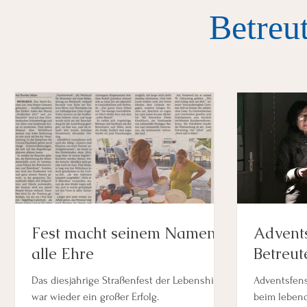
Betreu
Fest macht seinem Namen
Advents
alle Ehre
Betreu
Michel
Das diesjährige Straßenfest der Lebenshilfe
Adventsfen
war wieder ein großer Erfolg.
beim lebend