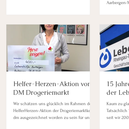
Aarbergen-
Helfer-Herzen-Aktion von
15 Jahr
DM Drogeriemarkt
der Leb
Taunus 
Wir schätzen uns glücklich im Rahmen der
Kaum zu gla
HelferHerzen-Aktion der Drogeriemarktkette
Tatsächlich 
dm ausgezeichnet worden zu sein für unser
seit wir 200
lokales...
Wohnen star