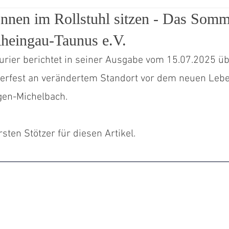
nnen im Rollstuhl sitzen - Das Somme
ita Gänsberg
Sommerfest
Rheingau-Taunus e.V.
rier berichtet in seiner Ausgabe vom 15.07.2025 üb
rfest an verändertem Standort vor dem neuen Lebe
en-Michelbach. 
sten Stötzer für diesen Artikel.