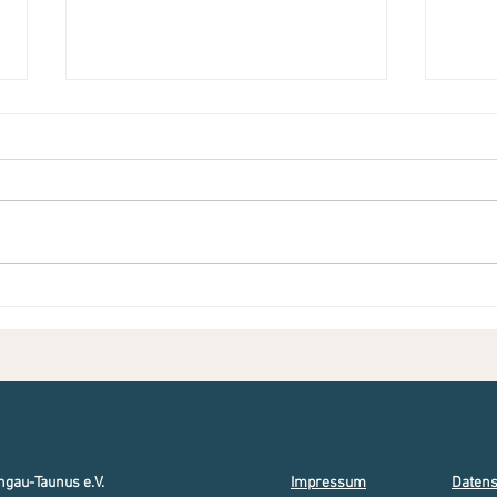
Nachlese Sommerfest 2025
Lebe
feier
ngau-Taunus e.V.
Impressum
Datens