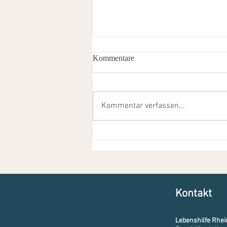
Kommentare
Kommentar verfassen...
Bunt und lebendig: „Inklusive
Kita Langschied wird zur "Kita
Korallenriff"
Kontakt
Lebenshilfe Rhei