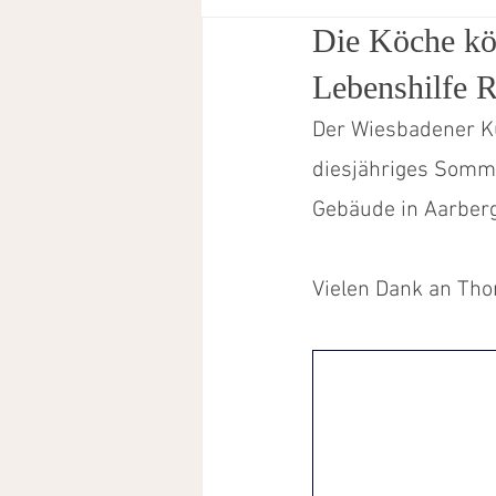
Die Köche kö
Betreutes Wohnen Oestrich-Winkel
K
Lebenshilfe 
Der Wiesbadener Ku
diesjähriges Somme
Gebäude in Aarberg
Vielen Dank an Thor